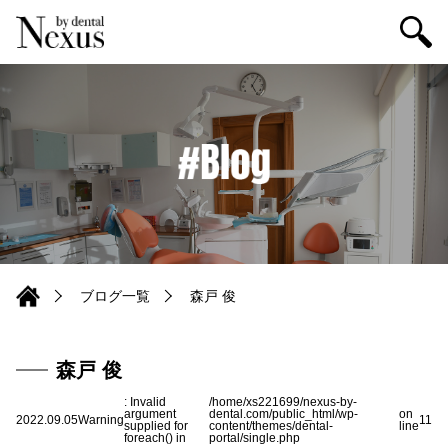
ブログ一覧
森戸 俊
森戸 俊
: Invalid
/home/xs221699/nexus-by-
argument
dental.com/public_html/wp-
on
2022.09.05
Warning
11
supplied for
content/themes/dental-
line
foreach() in
portal/single.php