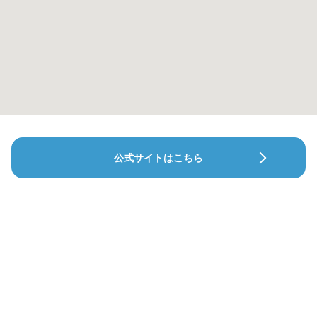
公式サイトはこちら
波多野デンタルオフィス新都心
堀江