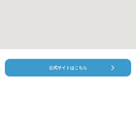
公式サイトはこちら
鎗田歯科医院
野瀬