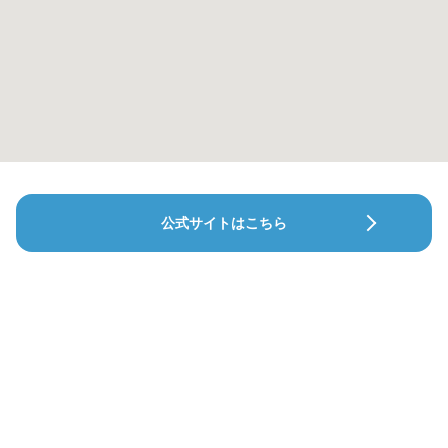
公式サイトはこちら
波多野デンタルオフィス新都心
堀江