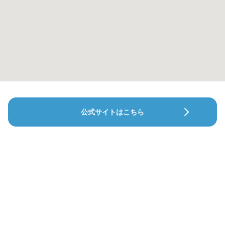
公式サイトはこちら
波多野デンタルオフィス新都心
堀江