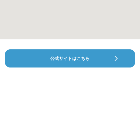
公式サイトはこちら
サルーテ歯科クリニック
泉ス