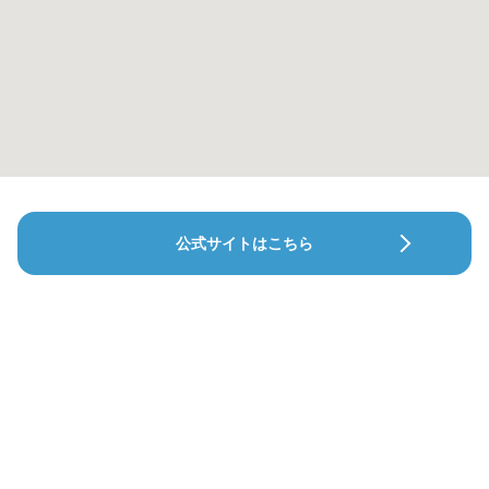
公式サイトはこちら
波多野デンタルオフィス新都心
堀江