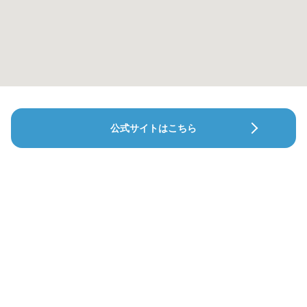
公式サイトはこちら
サルーテ歯科クリニック
泉ス