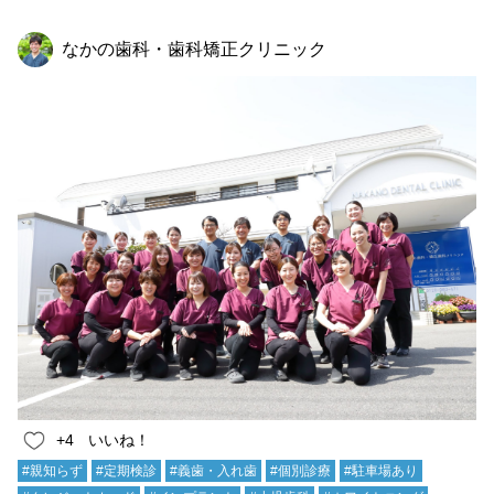
なかの歯科・歯科矯正クリニック
+4
いいね！
#親知らず
#定期検診
#義歯・入れ歯
#個別診療
#駐車場あり