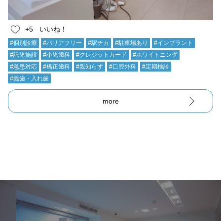
+5
いいね！
#個別診療
#バリアフリー
#駅チカ
#駐車場あり
#インプラント
#託児施設
#小児歯科
#クレジットカード
#ホワイトニング
#急患対応
#矯正歯科
#親知らず
#口腔外科
#定期検診
#義歯・入れ歯
more